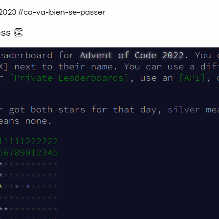
2023 #ca-va-bien-se-passer
ss 👏