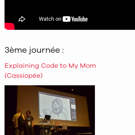
3ème journée :
Explaining Code to My Mom
(Cassiopée)