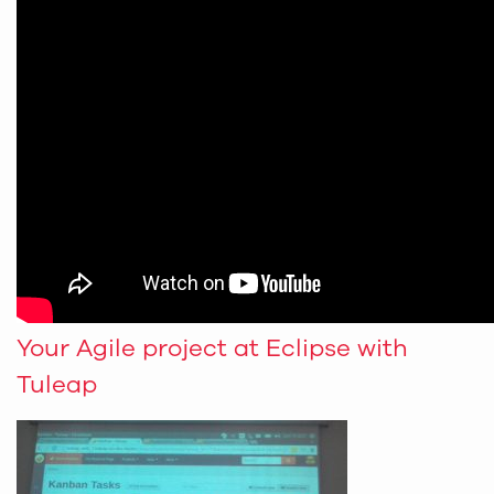
Your Agile project at Eclipse with
Tuleap