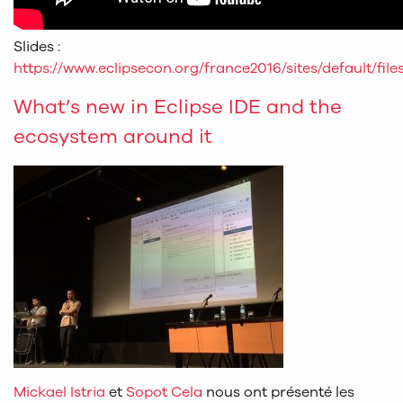
Slides :
https://www.eclipsecon.org/france2016/sites/default/
What’s new in Eclipse IDE and the
ecosystem around it
Mickael Istria
et
Sopot Cela
nous ont présenté les